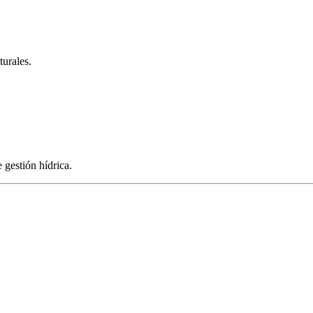
turales.
 gestión hídrica.
o de Cumplimiento del PMA
Plan de Manejo Ambiental