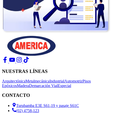
NUESTRAS LÍNEAS
Arquitectónica
Metalmecánica
Industrial
Automotriz
Pisos
Epóxicos
Madera
Demarcación Vial
Especial
CONTACTO
Turubamba E3E S61-19 y pasaje S61C
(02) 4758-123